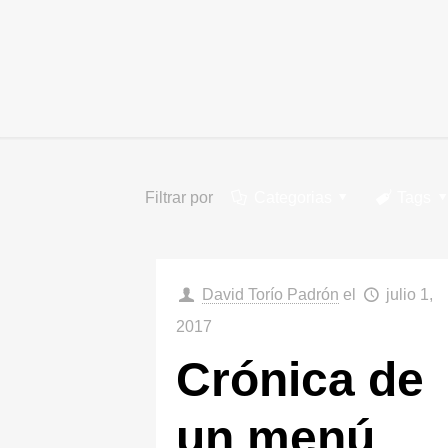
Filtrar por
Categorias
Tags
David Torío Padrón
el
julio 1,
2017
Crónica de
un menú