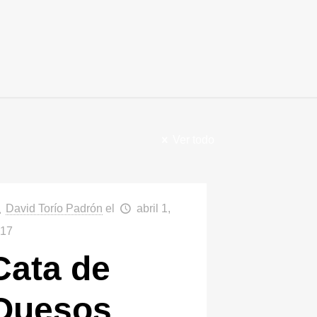
Ver todo
David Torío Padrón
el
abril 1,
017
Cata de
Quesos