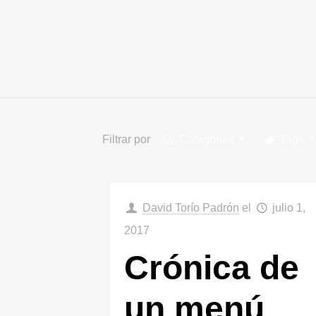
Filtrar por
Categorias
Tags
David Torío Padrón
el
julio 1,
2017
Crónica de
un menú