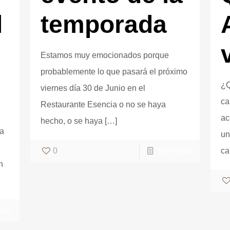
l
temporada
Estamos muy emocionados porque
probablemente lo que pasará el próximo
¿Q
viernes día 30 de Junio en el
ca
Restaurante Esencia o no se haya
ac
hecho, o se haya
[…]
la
un
0
Leer mas
ca
n
mas