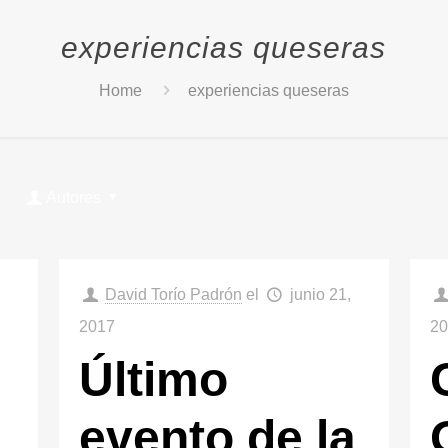
experiencias queseras
Home
experiencias queseras
Autores
David Torío Padrón
el
junio 21,
2017
2
Último
evento de la