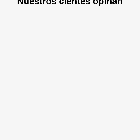
Nuestros cientes opinan
¡Stilton de neals yard! Sí señor, y los de
oveja ahumada, hay que probar todos.
Benn Atkinson