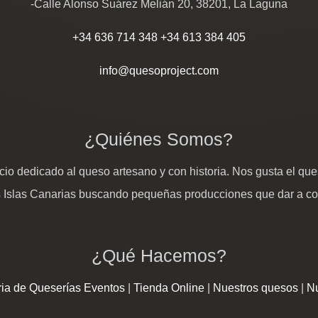
-Calle Alonso Suárez Melián 20, 38201, La Laguna
+34 636 714 348
+34 613 384 405
info@quesoproject.com
¿Quiénes Somos?
io dedicado al queso artesano y con historia. Nos gusta el ques
s Islas Canarias buscando pequeñas producciones que dar a c
¿Qué Hacemos?
ia de Queserías
Eventos
|
Tienda Online
|
Nuestros quesos
|
Nu